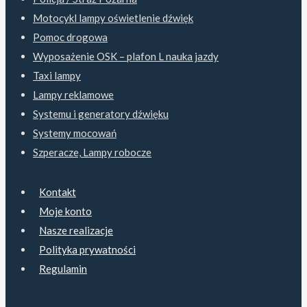
Motocykl lampy oświetlenie dźwięk
Pomoc drogowa
Wyposażenie OSK – plafon L nauka jazdy
Taxi lampy
Lampy reklamowe
Systemu i generatory dźwięku
Systemy mocowań
Szperacze, Lampy robocze
Kontakt
Moje konto
Nasze realizacje
Polityka prywatności
Regulamin