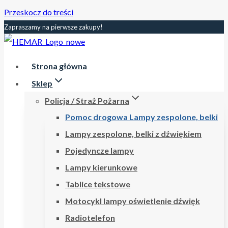
Przeskocz do treści
Zapraszamy na pierwsze zakupy!
Strona główna
Sklep
Policja / Straż Pożarna
Pomoc drogowa Lampy zespolone, belki
Lampy zespolone, belki z dźwiękiem
Pojedyncze lampy
Lampy kierunkowe
Tablice tekstowe
Motocykl lampy oświetlenie dźwięk
Radiotelefon